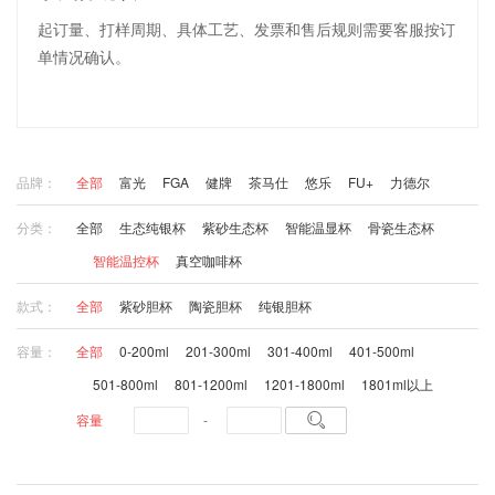
起订量、打样周期、具体工艺、发票和售后规则需要客服按订
单情况确认。
品牌：
全部
富光
FGA
健牌
茶马仕
悠乐
FU+
力德尔
分类：
全部
生态纯银杯
紫砂生态杯
智能温显杯
骨瓷生态杯
智能温控杯
真空咖啡杯
款式：
全部
紫砂胆杯
陶瓷胆杯
纯银胆杯
容量：
全部
0-200ml
201-300ml
301-400ml
401-500ml
501-800ml
801-1200ml
1201-1800ml
1801ml以上

容量
-